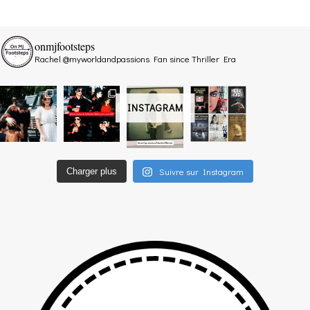
onmjfootsteps
Rachel @myworldandpassions
Fan since Thriller Era
INSTAGRAM
Suivre sur Instagram
Charger plus