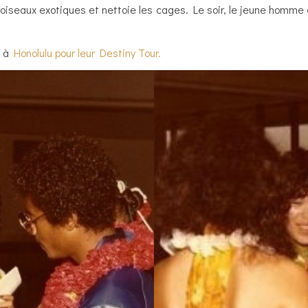
les oiseaux exotiques et nettoie les cages. Le soir, le jeune homm
t à
Honolulu pour leur Destiny Tour.