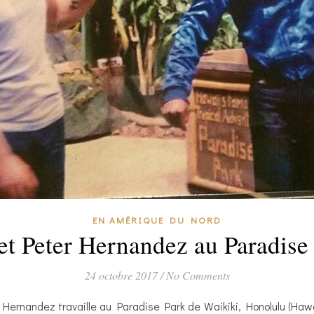
EN AMÉRIQUE DU NORD
et Peter Hernandez au Paradise
24 octobre 2017
/
No Comments
Hernandez travaille au Paradise Park de Waikiki, Honolulu (Hawa