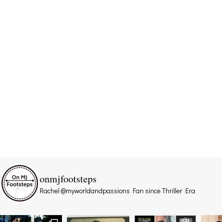
onmjfootsteps
Rachel @myworldandpassions
Fan since Thriller Era