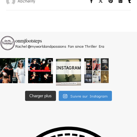
Rachelmj
onmjfootsteps
Rachel @myworldandpassions
Fan since Thriller Era
INSTAGRAM
Suivre sur Instagram
Charger plus