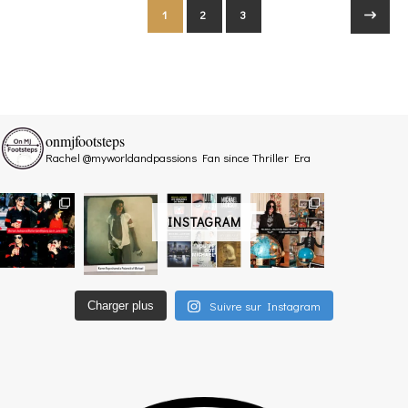
1
2
3
onmjfootsteps
Rachel @myworldandpassions
Fan since Thriller Era
INSTAGRAM
Suivre sur Instagram
Charger plus