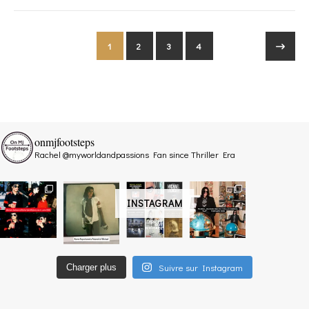
1
2
3
4
onmjfootsteps
Rachel @myworldandpassions
Fan since Thriller Era
INSTAGRAM
Suivre sur Instagram
Charger plus