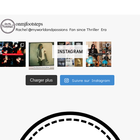
onmjfootsteps
Rachel @myworldandpassions
Fan since Thriller Era
INSTAGRAM
Suivre sur Instagram
Charger plus