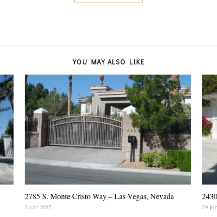
YOU MAY ALSO LIKE
2785 S. Monte Cristo Way – Las Vegas, Nevada
2430
3 juin 2015
29 ja