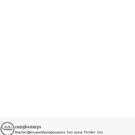
onmjfootsteps
Rachel @myworldandpassions
Fan since Thriller Era