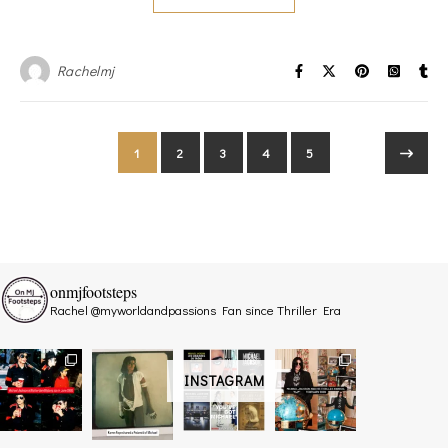
Rachelmj
1
2
3
4
5
onmjfootsteps
Rachel @myworldandpassions
Fan since Thriller Era
INSTAGRAM