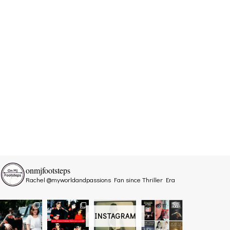
onmjfootsteps
Rachel @myworldandpassions
Fan since Thriller Era
INSTAGRAM