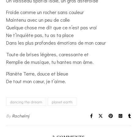
Un vaisseau spatial isolé, un gros astéroïde
Froide comme un rocher sans couleur
Maintenu avec un peu de colle
Quelque chose me dit que ce n’est pas vrai
Ne t’inquiète pas, tu as ta place
Dans les plus profondes émotions de mon cœur
Toute de brises légères, caressante et
Remplie de musique, tu hantes mon âme.
Planète Terre, douce et bleue
De tout mon cœur, je t’aime.
dancing the dream
planet earth
By
Rachelmj
2 COMMENTS