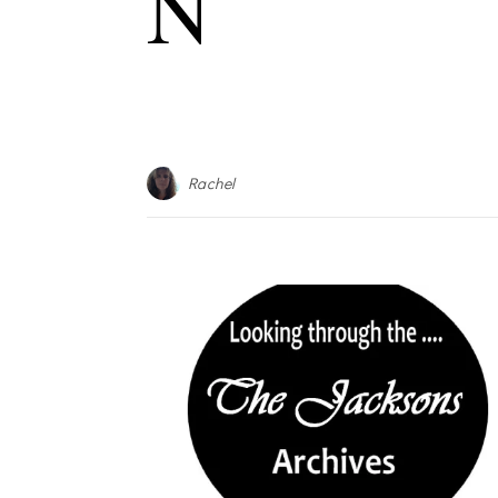
N
Rachel