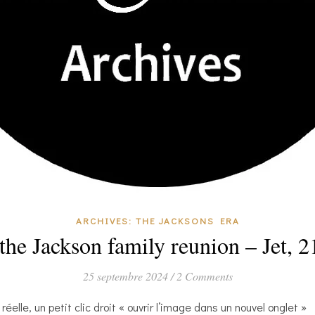
ARCHIVES: THE JACKSONS ERA
 the Jackson family reunion – Jet, 
25 septembre 2024
/
2 Comments
 réelle, un petit clic droit « ouvrir l’image dans un nouvel onglet »