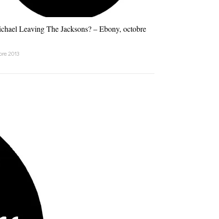
ichael Leaving The Jacksons? – Ebony, octobre
1
bre 2013