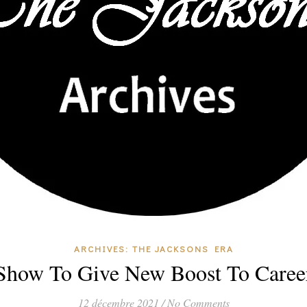
ARCHIVES: THE JACKSONS ERA
how To Give New Boost To Career
12 décembre 2021
/
No Comments