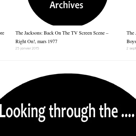
bre
The Jacksons: Back On The TV Screen Scene –
The 
Right On!, mars 1977
Boys
25 janvier 2015
2 sep