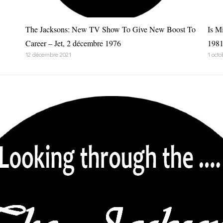
The Jacksons: New TV Show To Give New Boost To
Is M
Career – Jet, 2 décembre 1976
198
12 décembre 2021
1 octo