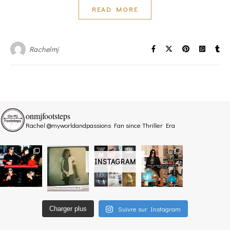
READ MORE
Rachelmj
onmjfootsteps
Rachel @myworldandpassions
Fan since Thriller Era
INSTAGRAM
Suivre sur Instagram
Charger plus