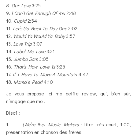
8.
Our Love
3:25
9.
I Can’t Get Enough Of You
2:48
10.
Cupid
2:54
11.
Let’s Go Back To Day One
3:02
12.
Would Ya Would Ya Baby
3:57
13.
Love Trip
3:07
14.
Label Me Love
3:31
15.
Jumbo Sam
3:05
16.
That’s How Love Is
3:25
17.
If I Have To Move A Mountain
4:47
18.
Mama’s Pearl
4:10
Je vous propose ici ma petite review, qui, bien sûr,
n’engage que moi.
Disc1 :
1-
(We’re the) Music Makers
: titre très court, 1:00,
presentation en chanson des frères.