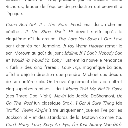
Richards, leader de l’équipe de production qui oeuvrait à
l’époque.
Come And Get It : The Rare Pearls
est donc riche en
pépites.
If The Shoe Don’t Fit
devait sortir après le
cinquième n°1 du groupe,
The Love You Save
et
Our Love
sont chantés par Jermaine,
If You Want Heaven
remet le
son Motown au goût du jour ;
Iddinit
,
If I Can’t Nobody Can
et
Would Ya Would Ya Baby
illustrent la nouvelle tendance
« funk » des cinq frères ;
Love Trip
, magnifique ballade,
affiche déjà la direction que prendra Michael aux débuts
de sa carrière solo. On trouve également dans ce coffret
cinq superbes reprises – dont
Mama Told Me Not To Come
(des Three Dog Night),
Movin’
(de Jackie DeShannon),
Up
On The Roof
(un classique Stax).
I Got A Sure Thing
(de
Traffic),
Feelin Alright
(titre uniquement joué en live par les
Jackson 5) – et des standards de la Motown comme
You
Can’t Hurry Love
,
Keep An Eye
,
I’m Your Sunny One
(He’s