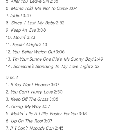
5.
After You Leave Girl
2:38
6.
Mama Told Me Not To Come
3:04
7.
Iddint
3:47
8.
Since I Lost My Baby
2:52
9.
Keep An Eye
3:08
10.
Movin
‘ 3:23
11.
Feelin’ Alright
3:13
12.
You Better Watch Out
3:06
13.
I’m Your Sunny One (He’s My Sunny Boy)
2:49
14.
Someone’s Standing In My Love Light
2:52
Disc 2
1.
If You Want Heaven
3:07
2.
You Can’t Hurry Love
2:50
3.
Keep Off The Grass
3:08
4.
Going My Way
3:57
5.
Makin’ Life A Little Easier For You
3:18
6.
Up On The Roof
3:07
7.
If I Can’t Nobody Can
2:45