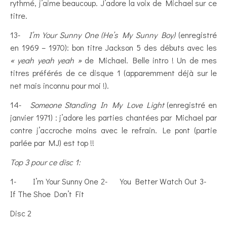
rythmé, j’aime beaucoup. J’adore la voix de Michael sur ce
titre.
13-
I’m Your Sunny One (He’s My Sunny Boy)
(enregistré
en 1969 – 1970): bon titre Jackson 5 des débuts avec les
« yeah yeah yeah »
de Michael. Belle intro ! Un de mes
titres préférés de ce disque 1 (apparemment déjà sur le
net mais inconnu pour moi !).
14-
Someone Standing In My Love Light
(enregistré en
janvier 1971) : j’adore les parties chantées par Michael par
contre j’accroche moins avec le refrain. Le pont (partie
parlée par MJ) est top !!
Top 3 pour ce disc 1:
1- I’m Your Sunny One 2- You Better Watch Out 3-
If The Shoe Don’t Fit
Disc 2