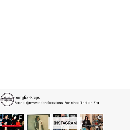
onmjfootsteps
Rachel @myworldandpassions
Fan since Thriller Era
INSTAGRAM