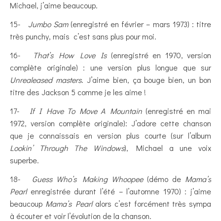
Michael, j’aime beaucoup.
15-
Jumbo Sam
(enregistré en février – mars 1973) : titre
très punchy, mais c’est sans plus pour moi.
16-
That’s How Love Is
(enregistré en 1970, version
complète originale) : une version plus longue que sur
Unrealeased masters
. J’aime bien, ça bouge bien, un bon
titre des Jackson 5 comme je les aime !
17-
If I Have To Move A Mountain
(enregistré en mai
1972, version complète originale): J’adore cette chanson
que je connaissais en version plus courte (sur l’album
Lookin’ Through The Windows
), Michael a une voix
superbe.
18-
Guess Who’s Making Whoopee
(démo de
Mama’s
Pearl
enregistrée durant l’été – l’automne 1970) : j’aime
beaucoup
Mama’s Pearl
alors c’est forcément très sympa
à écouter et voir l’évolution de la chanson.