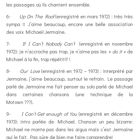
les passages où ils chantent ensemble.
6-
Up On The Roof
(enregistré en mars 1972) : très très
sympa !! J’aime beaucoup, encore une belle association
des voix Michael/Jermaine.
7-
If I Can’t Nobody Can’t
(enregistré en novembre
1972): je n’accroche pas trop, je n’aime pas les
« do it »
de
Michael à la fin, trop répétitif !
8-
Our Love
(enregistré en 1972 – 1973) : interprété par
Jermaine, j’aime beaucoup, surtout le refrain. Le passage
parlé de Jermaine me fait penser au solo parlé de Michael
dans certaines chansons (une technique de la
Motown ???).
9-
I Can’t Get enough of You
(enregistré en décembre
1973): intro parlée de Michael. Chanson un peu bizarre:
Michael ne monte pas dans les aigus mais c’est Jermaine
qui le fait. Pas sûre de bien me faire comprendre!