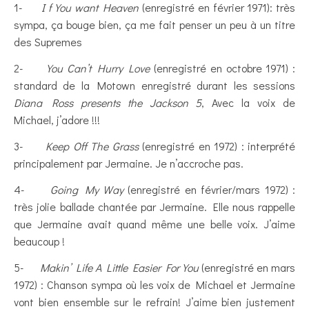
1-
I f You want Heaven
(enregistré en février 1971): très
sympa, ça bouge bien, ça me fait penser un peu à un titre
des Supremes
2-
You Can’t Hurry Love
(enregistré en octobre 1971) :
standard de la Motown enregistré durant les sessions
Diana Ross presents the Jackson 5
, Avec la voix de
Michael, j’adore !!!
3-
Keep Off The Grass
(enregistré en 1972) : interprété
principalement par Jermaine. Je n’accroche pas.
4-
Going My Way
(enregistré en février/mars 1972) :
très jolie ballade chantée par Jermaine. Elle nous rappelle
que Jermaine avait quand même une belle voix. J’aime
beaucoup !
5-
Makin’ Life A Little Easier For You
(enregistré en mars
1972) : Chanson sympa où les voix de Michael et Jermaine
vont bien ensemble sur le refrain! J’aime bien justement