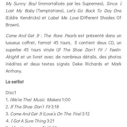
My Sunny Boy)
(immortalisés par les Supremes),
Since I
Lost My Baby
(Temptations),
Let’s Go Back To Day One
(Eddie Kendricks) et
Label Me Love
(Different Shades Of
Brown).
Come And Get It : The Rare Pearls
est présenté dans un
luxueux coffret, format 45 tours. Il contient deux CD, un
superbe 45 tours vinyle (
If The Shoe Don’t Fit / Feelin’
Alright
) et un livret avec de nombreux détails, des photos
inédites et deux textes signés Deke Richards et Mark
Anthony.
La setlist
Disc1
1.
(We’re The) Music Makers
1:00
2.
If The Shoe Don’t Fit
3:18
3.
Come And Get It (Love’s On The Fire)
3:12
4.
I Got A Sure Thing
3:21