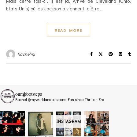
Mais cette fois-ci, il est là. Arrivé de Cleveland (Ohio,
Etats-Unis) où les Jackson 5 viennent d’être…
READ MORE
Rachelmj
onmjfootsteps
Rachel @myworldandpassions
Fan since Thriller Era
INSTAGRAM