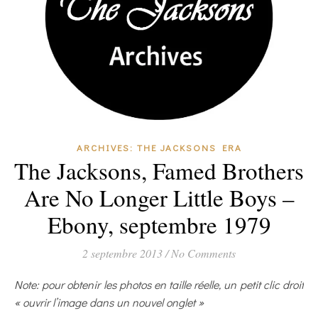
ARCHIVES: THE JACKSONS ERA
The Jacksons, Famed Brothers
Are No Longer Little Boys –
Ebony, septembre 1979
2 septembre 2013
/
No Comments
Note: pour obtenir les photos en taille réelle, un petit clic droit
« ouvrir l’image dans un nouvel onglet »