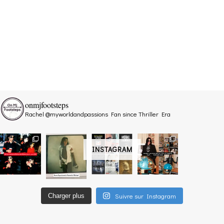
onmjfootsteps
Rachel @myworldandpassions
Fan since Thriller Era
INSTAGRAM
Suivre sur Instagram
Charger plus