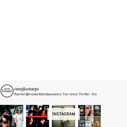
onmjfootsteps
Rachel @myworldandpassions
Fan since Thriller Era
INSTAGRAM