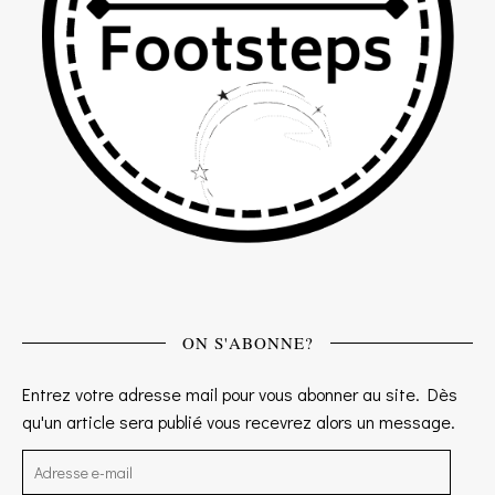
ON S'ABONNE?
Entrez votre adresse mail pour vous abonner au site. Dès
qu'un article sera publié vous recevrez alors un message.
Adresse e-mail