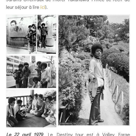
leur séjour à lire
ici
).
Le 22 avril 1979
: Le Destiny tour est à Valley Forge