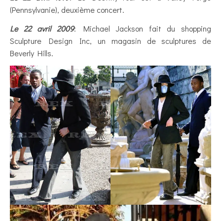
(Pennsylvanie), deuxième concert.
Le 22 avril 2009
: Michael Jackson fait du shopping
Sculpture Design Inc, un magasin de sculptures de
Beverly Hills.