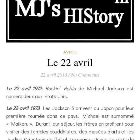
AVRIL
Le 22 avril
22 avril 2013
/
No Comments
Le 22 avril 1972:
Rockin’ Robin
de Michael Jackson est
numéro deux aux Etats Unis.
Le 22 avril 1973
: Les Jackson 5 arrivent au Japon pour leur
première tournée dans ce pays. Michael est surnommé
« Maikeru ». Durant leur séjour, les frères en profitent pour
visiter des temples bouddhistes, des musées d’arts et les
Jardins Orientaux de l’hôtel Takanawa Prince (le récit de