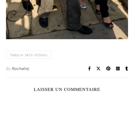
Today in MJ's HIStory
By
Rachelmj
LAISSER UN COMMENTAIRE