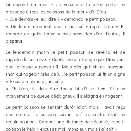
lui apparut en rêve. « Je veux que tu ailles porter un
message à tous les poissons de la mer » dit Dieu.
« Que devrais-je leur dire ? » demanda le petit poisson.
« Dis-leur simplement que tu as soif » reprit Dieu. « Et
regarde ce qu’ils feront » puis sans rien dire d’autre, Il
disparut.
Le lendemain matin le petit poisson se réveilla et se
rappela de son rêve. « Quelle chose étrange que Dieu veut
que je fasse » pensa-t-il. Mais dès qu’il vit un imposant
thon qui nageait près de lui, le petit poisson lui fit un signe
« Excuse-moi mais j’ai soif »
« Eh bien, tu dois être fou » lui dit le thon. Et d’un
mouvement de queue dédaigneux, il s’éloigna en nageant.
Le petit poisson se sentait plutôt idiot, mais il avait reçu
des ordres. Le poisson suivant qu’il rencontra était un
requin souriant. Gardant une distance de sécurité, le petit
poisson le héla « excusez moi, monsieur, mais j’ai soif »