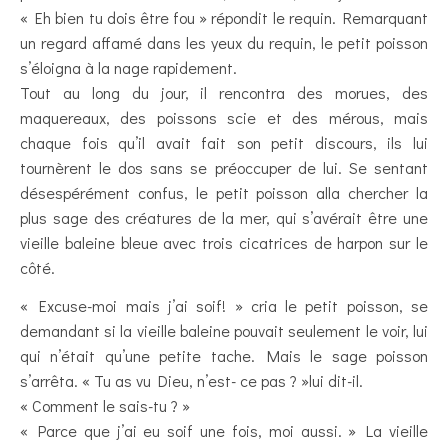
« Eh bien tu dois être fou » répondit le requin. Remarquant
un regard affamé dans les yeux du requin, le petit poisson
s’éloigna à la nage rapidement.
Tout au long du jour, il rencontra des morues, des
maquereaux, des poissons scie et des mérous, mais
chaque fois qu’il avait fait son petit discours, ils lui
tournèrent le dos sans se préoccuper de lui. Se sentant
désespérément confus, le petit poisson alla chercher la
plus sage des créatures de la mer, qui s’avérait être une
vieille baleine bleue avec trois cicatrices de harpon sur le
côté.
« Excuse-moi mais j’ai soif! » cria le petit poisson, se
demandant si la vieille baleine pouvait seulement le voir, lui
qui n’était qu’une petite tache. Mais le sage poisson
s’arrêta. « Tu as vu Dieu, n’est- ce pas ? »lui dit-il.
« Comment le sais-tu ? »
« Parce que j’ai eu soif une fois, moi aussi. » La vieille