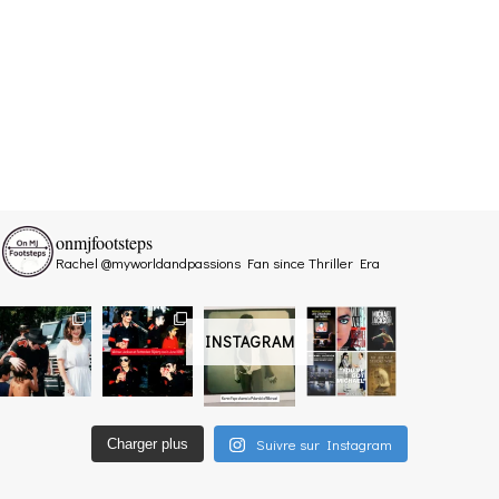
onmjfootsteps
Rachel @myworldandpassions
Fan since Thriller Era
INSTAGRAM
Suivre sur Instagram
Charger plus