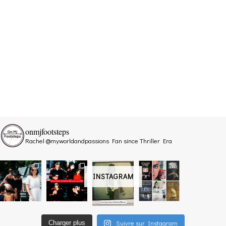
onmjfootsteps
Rachel @myworldandpassions
Fan since Thriller Era
INSTAGRAM
Suivre sur Instagram
Charger plus