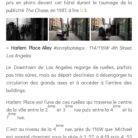
pris en photo devant cet hôtel durant le tournage de la
publicité
The Chase
, en 1987, à lire
ici
).
– Harlem Place Alley
#onmjfootsteps : 114/116W 4th Street,
Los Angeles
Le Downtown de Los Angeles regorge de ruelles, parfois
pas très sûres, mais au départ destinées à désengorger la
circulation des grands axes et à accéder à l’arrière des
buildings.
Harlem Place est l’une de ces ruelles qui traverse le centre
ème
ème
ème
de la ville entre la 2
et 3
rue puis entre la 4
et la
ème
7
rue.
ème
C’est au niveau de la 4
rue, près du 116W que Michael
est montré chantant sous la pluie à 3 :57, à 4:19 puis 4 :53