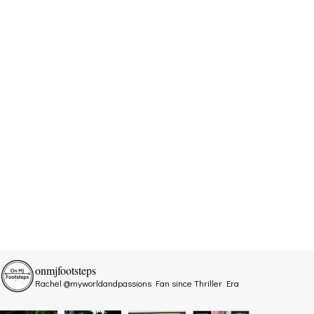
onmjfootsteps
Rachel @myworldandpassions
Fan since Thriller Era