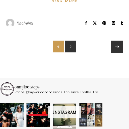
READ MORE
Rachelmj
1
2
onmjfootsteps
Rachel @myworldandpassions
Fan since Thriller Era
INSTAGRAM