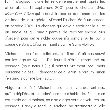
fait il s’agissait d’une lettre de remerciement, après les
attentats du 11 septembre 2001, pour la chanson
What
More Can I Give
qui a servi à récolter des fonds pour les
victimes de la tragédie. Michael l’a chantée à un concert
en octobre 2001. La chanson qui devait sortir par la suite
en single et qui aurait permis de récolter encore plus
d’argent pour cette noble cause n’a jamais vu le jour à
cause de Sony… (d’où les manifs contre Sony/Mottola).
Michael est sorti des toilettes…(ouf il ne s’était pas sauvé
par les égouts 😊 ). D’ailleurs il s’était reparfumé au
passage (pour nous ! ) ; il sentait vraiment bon, mais
personne n’a osé lui demander ce qu’était le parfum…sinon
j’en aurais acheté bien sûr… !
Abigail a donné à Michael une affiche avec des enfants,
qu’il a dépliée…et il a adoré, comme d’habitude. Ensuite on
est sortis de la maison, pour se diriger vers les voitures. Au
passage Danny a tendu à Michael sa trottinette qu’elle