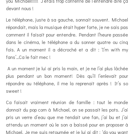
you Michael!!!!!!’ J’étais trop contente de l’entendre dire ça
devant nous !
Le téléphone, juste à sa gauche, sonnait souvent. Michael
répondait, mais la musique était hyper forte, je ne sais pas
comment il faisait pour entendre. Pendant l’heure passée
dans le cinéma, le téléphone a du sonner quatre ou cinq
fois. A un moment il a décroché et a dit : ‘I’m with my
fans’…Ca le fait mec !
A un moment je lui ai pris la main, et je ne l’ai plus lâchée
plus pendant un bon moment! Dès qu’il l’enlevait pour
répondre au téléphone, il me la reprenait après ! It’s so
sweet !
Ca faisait vraiment réunion de famille : tout le monde
donnait du pop corn à Michael, on se passait les pots. J’ai
pris un verre d’eau que me tendait une fan, j’ai bu et j’ai
attendu un moment où le son a baissé pour en proposer à
Michael. Je me suis retournée et je lui ai dit : ‘do you want