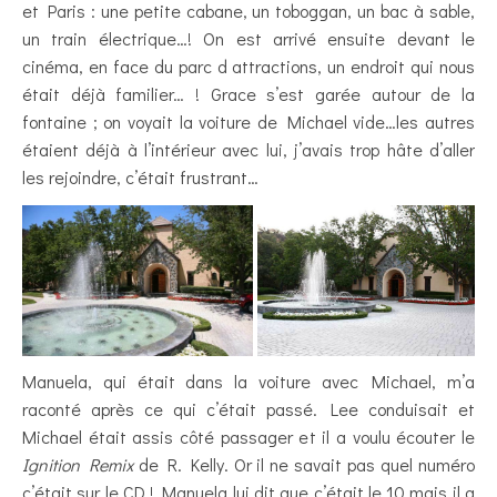
et Paris : une petite cabane, un toboggan, un bac à sable,
un train électrique…! On est arrivé ensuite devant le
cinéma, en face du parc d attractions, un endroit qui nous
était déjà familier… ! Grace s’est garée autour de la
fontaine ; on voyait la voiture de Michael vide…les autres
étaient déjà à l’intérieur avec lui, j’avais trop hâte d’aller
les rejoindre, c’était frustrant…
Manuela, qui était dans la voiture avec Michael, m’a
raconté après ce qui c’était passé. Lee conduisait et
Michael était assis côté passager et il a voulu écouter le
Ignition Remix
de R. Kelly. Or il ne savait pas quel numéro
c’était sur le CD ! Manuela lui dit que c’était le 10 mais il a