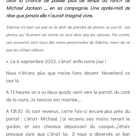
avoir la chance de passer plus de temps au ranch de
Michael Jackson …. en sa compagnie. Une après-midi de
rêve que jamais elle n’aurait imaginé vivre.
Sabrina n’a bien sûr pas eu le droit de prendre de photos ce jour-là. Les
photos qui illustrent cet article ne sont donc pas les siennes.
Par contre,
ces souvenirs sont issus des notes personnelles de Sabrina, merci de ne
pas les utiliser ailleurs.
« Le 6 septembre 2003, c’était enfin notre jour !
Nous n’étions plus que treize fans devant Neverland ce
jour là.
A 13 heures on a vu deux quads venir vers le portail, du coté
de la route…la tension est montée….
A 13h30 ils sont revenus, cette fois-ci encore plus près du
portail : c’était Michael, j’ai reconnu ses mains tenant le
guidon, et ses cheveux dépassant du casque…j’étais
presque sûre que c’était lui. Il nous a observés un bon