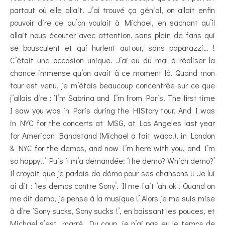
partout où elle allait. J’ai trouvé ça génial, on allait enfin
pouvoir dire ce qu’on voulait à Michael, en sachant qu’il
allait nous écouter avec attention, sans plein de fans qui
se bousculent et qui hurlent autour, sans paparazzi… !
C’était une occasion unique. J’ai eu du mal à réaliser la
chance immense qu’on avait à ce moment là. Quand mon
tour est venu, je m’étais beaucoup concentrée sur ce que
j’allais dire : ‘I’m Sabrina and I’m from Paris. The first time
I saw you was in Paris during the HIStory tour. And I was
in NYC for the concerts at MSG, at Los Angeles last year
for American Bandstand (Michael a fait waoo!), in London
& NYC for the demos, and now I’m here with you, and I’m
so happy!!’ Puis il m’a demandée: ‘the demo? Which demo?’
Il croyait que je parlais de démo pour ses chansons !! Je lui
ai dit : ‘les demos contre Sony’. Il me fait ‘ah ok ! Quand on
me dit demo, je pense à la musique !’ Alors je me suis mise
à dire ‘Sony sucks, Sony sucks !’, en baissant les pouces, et
Michael s’est marré. Du coup, je n’ai pas eu le temps de