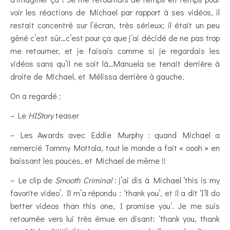
voir les réactions de Michael par rapport à ses vidéos, il
restait concentré sur l’écran, très sérieux; il était un peu
gêné c’est sûr…c’est pour ça que j’ai décidé de ne pas trop
me retourner, et je faisais comme si je regardais les
vidéos sans qu’il ne soit là…Manuela se tenait derrière à
droite de Michael, et Mélissa derrière à gauche.
On a regardé :
– Le
HIStory
teaser
– Les Awards avec Eddie Murphy : quand Michael a
remercié Tommy Mottola, tout le monde a fait « oooh » en
baissant les pouces, et Michael de même !!
– Le clip de
Smooth Criminal
: j’ai dis à Michael ‘this is my
favorite video’. Il m’a répondu : ‘thank you’, et il a dit ‘I’ll do
better videos than this one, I promise you’. Je me suis
retournée vers lui très émue en disant: ‘thank you, thank