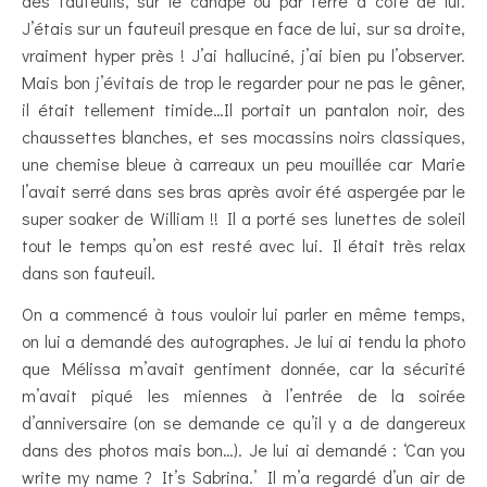
des fauteuils, sur le canapé ou par terre à côté de lui.
J’étais sur un fauteuil presque en face de lui, sur sa droite,
vraiment hyper près ! J’ai halluciné, j’ai bien pu l’observer.
Mais bon j’évitais de trop le regarder pour ne pas le gêner,
il était tellement timide…Il portait un pantalon noir, des
chaussettes blanches, et ses mocassins noirs classiques,
une chemise bleue à carreaux un peu mouillée car Marie
l’avait serré dans ses bras après avoir été aspergée par le
super soaker de William !! Il a porté ses lunettes de soleil
tout le temps qu’on est resté avec lui. Il était très relax
dans son fauteuil.
On a commencé à tous vouloir lui parler en même temps,
on lui a demandé des autographes. Je lui ai tendu la photo
que Mélissa m’avait gentiment donnée, car la sécurité
m’avait piqué les miennes à l’entrée de la soirée
d’anniversaire (on se demande ce qu’il y a de dangereux
dans des photos mais bon…). Je lui ai demandé : ‘Can you
write my name ? It’s Sabrina.’ Il m’a regardé d’un air de