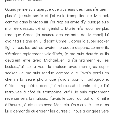
Quand je me suis aperçue que plusieurs des fans n’étaient
plus là, je suis sortie et j’ai vu le trampoline de Michael,
comme dans la vidéo !!!! J’ai trop eu envie d’y jouer, je suis
montée dessus, c’était génial !! Marie m’a racontée plus
tard que Grace [la nounou des enfants de Michael] lui
avait fait signe en lui disant ‘Come !’, après la super soaker
fight. Tous les autres avaient presque disparu…comme ils
s’étaient rapidement volatilisés, je me suis doutée qu’ils
devaient être avec Michael…et là j’ai vraiment eu les
boules…j’ai couru vers la maison avec mon gros super
soaker. Je me suis rendue compte que j’avais perdu en
chemin la seule photo que j’avais pour un autographe.
C’était trop bête, donc j’ai rebroussé chemin et je l’ai
retrouvée à côté du trampoline…ouf ! Je suis rapidement
revenue vers la maison… j’avais le cœur qui battait à mille
à l’heure…j’étais alors avec Manuela. On a croisé Lee et on
lui a demandé où étaient les autres ; il nous a dirigées vers