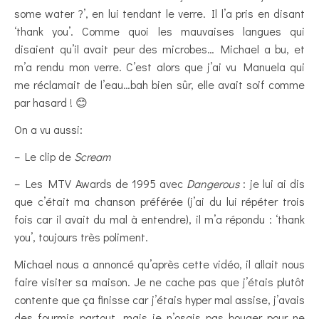
some water ?’, en lui tendant le verre. Il l’a pris en disant
‘thank you’. Comme quoi les mauvaises langues qui
disaient qu’il avait peur des microbes… Michael a bu, et
m’a rendu mon verre. C’est alors que j’ai vu Manuela qui
me réclamait de l’eau…bah bien sûr, elle avait soif comme
par hasard ! 😊
On a vu aussi:
– Le clip de
Scream
– Les MTV Awards de 1995 avec
Dangerous
: je lui ai dis
que c’était ma chanson préférée (j’ai du lui répéter trois
fois car il avait du mal à entendre), il m’a répondu : ‘thank
you’, toujours très poliment.
Michael nous a annoncé qu’après cette vidéo, il allait nous
faire visiter sa maison. Je ne cache pas que j’étais plutôt
contente que ça finisse car j’étais hyper mal assise, j’avais
des fourmis partout, mais je n’osais pas bouger pour ne