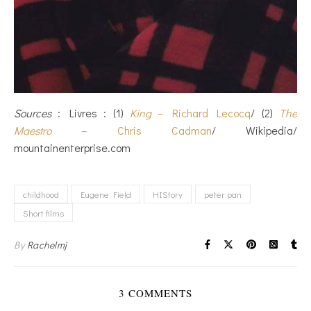
Sources
: Livres : (1)
King
– Richard Lecocq
/ (2)
The
Maestro
– Chris Cadman
/ Wikipedia/
mountainenterprise.com
childhood
Eugene Field
HIStory
peter pan
Short films
By
Rachelmj
3 COMMENTS