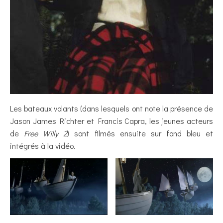
Les bateaux volants (dans lesquels ont note la présence de
Jason James Richter et Francis Capra, les jeunes acteurs
de
Free Willy 2
) sont filmés ensuite sur fond bleu et
intégrés à la vidéo.