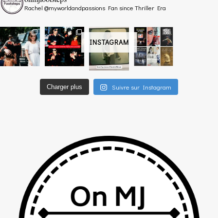
Rachel @myworldandpassions
Fan since Thriller Era
INSTAGRAM
Suivre sur Instagram
Charger plus