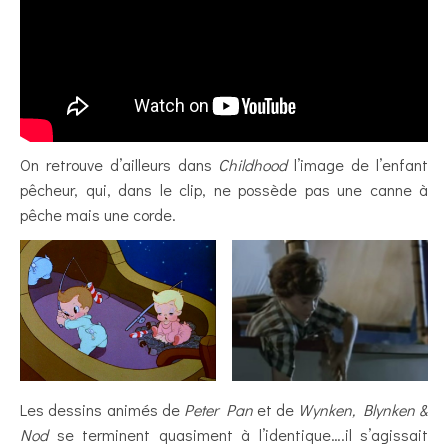
On retrouve d’ailleurs dans
Childhood
l’image de l’enfant
pêcheur, qui, dans le clip, ne possède pas une canne à
pêche mais une corde.
Les dessins animés de
Peter Pan
et de
Wynken, Blynken &
Nod
se terminent quasiment à l’identique….il s’agissait