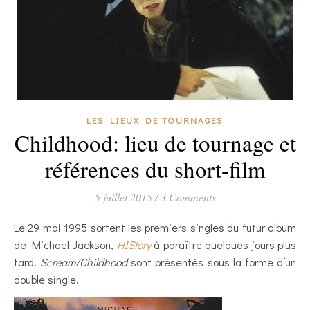
LES LIEUX DE TOURNAGES
Childhood: lieu de tournage et
références du short-film
5 juillet 2015
/
3 Comments
Le 29 mai 1995 sortent les premiers singles du futur album
de Michael Jackson,
HIStory
à paraître quelques jours plus
tard.
Scream/Childhood
sont présentés sous la forme d’un
double single.