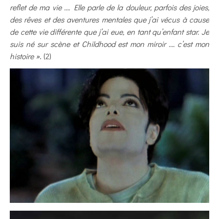
reflet de ma vie …. Elle parle de la douleur, parfois des joies,
des rêves et des aventures mentales que j’ai vécus à cause
de cette vie différente que j’ai eue, en tant qu’enfant star. Je
suis né sur scène et Childhood est mon miroir …. c’est mon
histoire »
. (2)