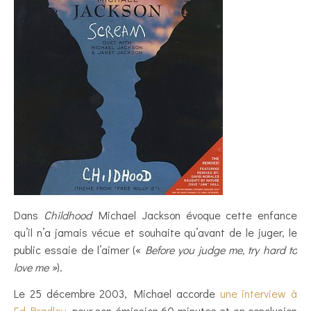
Dans
Childhood
Michael Jackson évoque cette enfance
qu’il n’a jamais vécue et souhaite qu’avant de le juger, le
public essaie de l’aimer («
Before you judge me, try hard to
love me »
).
Le 25 décembre 2003, Michael accorde
une interview à
Ed Bradley
, pour son émission 60 minutes et en conclusion