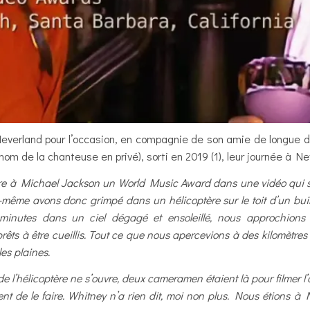
verland pour l’occasion, en compagnie de son amie de longue d
rnom de la chanteuse en privé), sorti en 2019 (1), leur journée à Ne
e à Michael Jackson un World Music Award dans une vidéo qui ser
-même avons donc grimpé dans un hélicoptère sur le toit d’un buil
q minutes dans un ciel dégagé et ensoleillé, nous approchio
êts à être cueillis. Tout ce que nous apercevions à des kilomètres
les plaines.
de l’hélicoptère ne s’ouvre, deux cameramen étaient là pour filmer
 de le faire. Whitney n’a rien dit, moi non plus. Nous étions à 