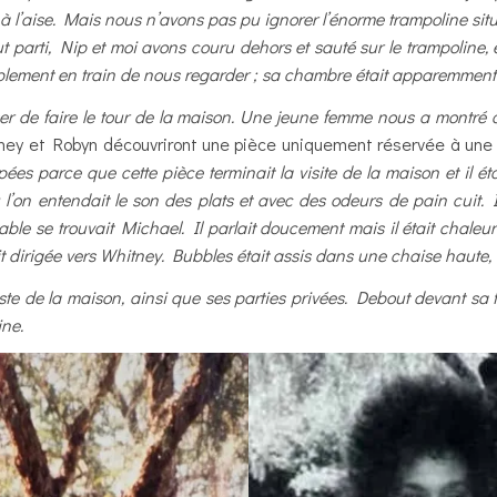
à l’aise. Mais nous n’avons pas pu ignorer l’énorme trampoline situ
t parti, Nip et moi avons couru dehors et sauté sur le trampoline,
blement en train de nous regarder ; sa chambre était apparemment 
r de faire le tour de la maison. Une jeune femme nous a montré 
itney et Robyn découvriront une pièce uniquement réservée à une
ées parce que cette pièce terminait la visite de la maison et il é
l’on entendait le son des plats et avec des odeurs de pain cuit. Il
ble se trouvait Michael. Il parlait doucement mais il était chaleure
it dirigée vers Whitney. Bubbles était assis dans une chaise haute, 
este de la maison, ainsi que ses parties privées. Debout devant sa fe
ine.