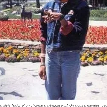
 style Tudor et un charme à l’Anglaise (…). On nous a menées jusq