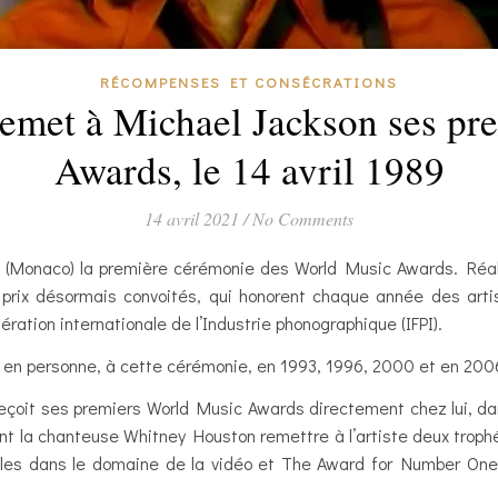
RÉCOMPENSES ET CONSÉCRATIONS
emet à Michael Jackson ses pr
Awards, le 14 avril 1989
14 avril 2021
/
No Comments
lo (Monaco) la première cérémonie des World Music Awards. Réal
rix désormais convoités, qui honorent chaque année des artist
ration internationale de l’Industrie phonographique (IFPI).
r, en personne, à cette cérémonie, en 1993, 1996, 2000 et en 200
 reçoit ses premiers World Music Awards directement chez lui, da
t la chanteuse Whitney Houston remettre à l’artiste deux trophé
ales dans le domaine de la vidéo et The Award for Number One 