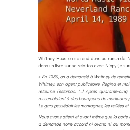
Whitney Houston se rend donc au ranch de Ne
dans un livre sur sa relation avec Nippy (le su
«
En 1989, on a demandé à Whitney de remettr
Whitney, son agent publicitaire Regina et moi
retourné l’estomac. (…) Après quarante-cin
ressemblaient à des bourgeons de marijuana pr
Le gars possédait les montagnes, les vallées et 
Nous avons atterri et avant même que la porte 
a demandé notre accord ni avant, ni au moment