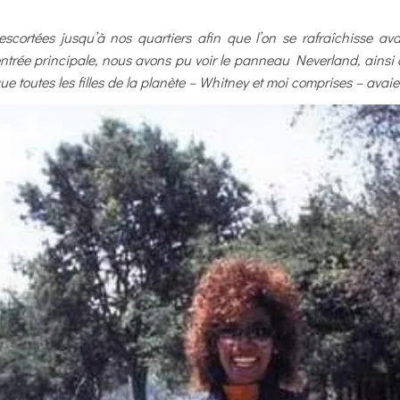
ortées jusqu’à nos quartiers afin que l’on se rafraîchisse av
ntrée principale, nous avons pu voir le panneau Neverland, ainsi 
e toutes les filles de la planète – Whitney et moi comprises – avaie