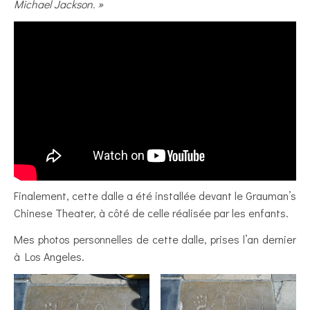
Michael Jackson. »
Finalement, cette dalle a été installée devant le Grauman’s
Chinese Theater, à côté de celle réalisée par les enfants.
Mes photos personnelles de cette dalle, prises l’an dernier
à Los Angeles.