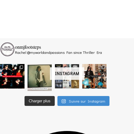
onmjfootsteps
Rachel @myworldandpassions
Fan since Thriller Era
INSTAGRAM
Suivre sur Instagram
Charger plus