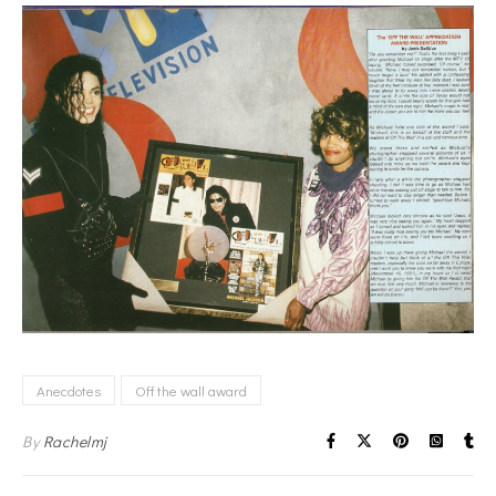
Anecdotes
Off the wall award
By
Rachelmj