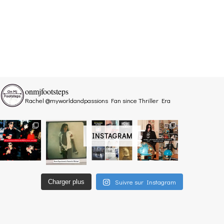
onmjfootsteps
Rachel @myworldandpassions
Fan since Thriller Era
INSTAGRAM
Suivre sur Instagram
Charger plus