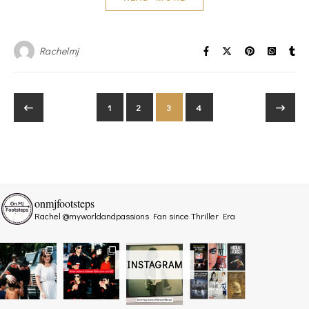
Rachelmj
1
2
3
4
onmjfootsteps
Rachel @myworldandpassions
Fan since Thriller Era
INSTAGRAM