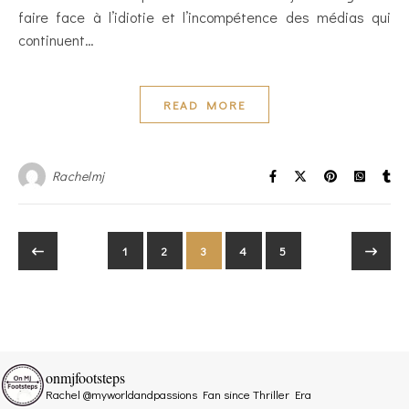
faire face à l’idiotie et l’incompétence des médias qui
continuent…
READ MORE
Rachelmj
1
2
3
4
5
onmjfootsteps
Rachel @myworldandpassions
Fan since Thriller Era