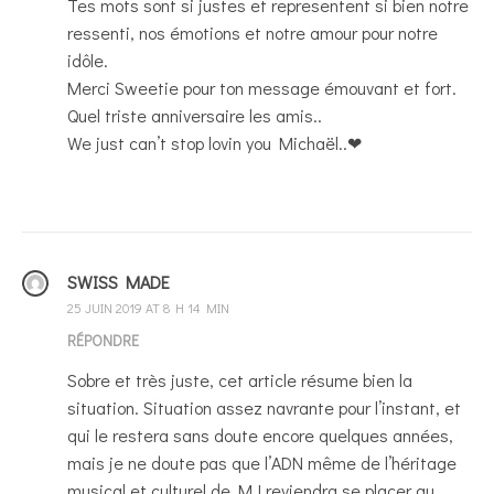
Tes mots sont si justes et representent si bien notre
ressenti, nos émotions et notre amour pour notre
idôle.
Merci Sweetie pour ton message émouvant et fort.
Quel triste anniversaire les amis..
We just can’t stop lovin you Michaël..❤
SWISS MADE
25 JUIN 2019 AT 8 H 14 MIN
RÉPONDRE
Sobre et très juste, cet article résume bien la
situation. Situation assez navrante pour l’instant, et
qui le restera sans doute encore quelques années,
mais je ne doute pas que l’ADN même de l’héritage
musical et culturel de MJ reviendra se placer au