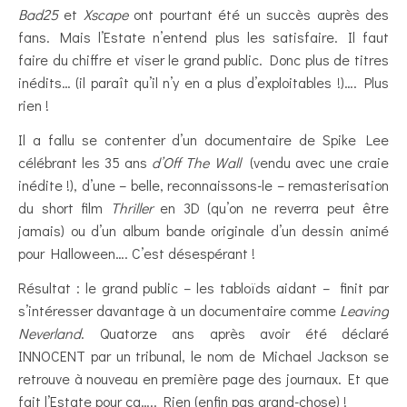
Bad25
et
Xscape
ont pourtant été un succès auprès des
fans. Mais l’Estate n’entend plus les satisfaire. Il faut
faire du chiffre et viser le grand public. Donc plus de titres
inédits… (il paraît qu’il n’y en a plus d’exploitables !)…. Plus
rien !
Il a fallu se contenter d’un documentaire de Spike Lee
célébrant les 35 ans
d’Off The Wall
(vendu avec une craie
inédite !), d’une – belle, reconnaissons-le – remasterisation
du short film
Thriller
en 3D (qu’on ne reverra peut être
jamais) ou d’un album bande originale d’un dessin animé
pour Halloween…. C’est désespérant !
Résultat : le grand public – les tabloïds aidant – finit par
s’intéresser davantage à un documentaire comme
Leaving
Neverland
. Quatorze ans après avoir été déclaré
INNOCENT par un tribunal, le nom de Michael Jackson se
retrouve à nouveau en première page des journaux. Et que
fait l’Estate pour ça….. Rien (enfin pas grand-chose) !