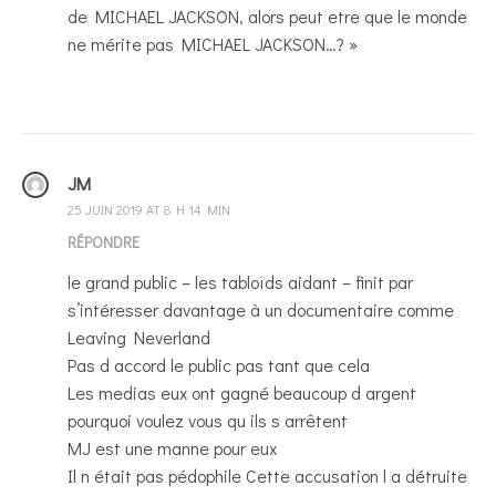
de MICHAEL JACKSON, alors peut etre que le monde
ne mérite pas MICHAEL JACKSON…? »
JM
25 JUIN 2019 AT 8 H 14 MIN
RÉPONDRE
le grand public – les tabloïds aidant – finit par
s’intéresser davantage à un documentaire comme
Leaving Neverland
Pas d accord le public pas tant que cela
Les medias eux ont gagné beaucoup d argent
pourquoi voulez vous qu ils s arrêtent
MJ est une manne pour eux
Il n était pas pédophile Cette accusation l a détruite