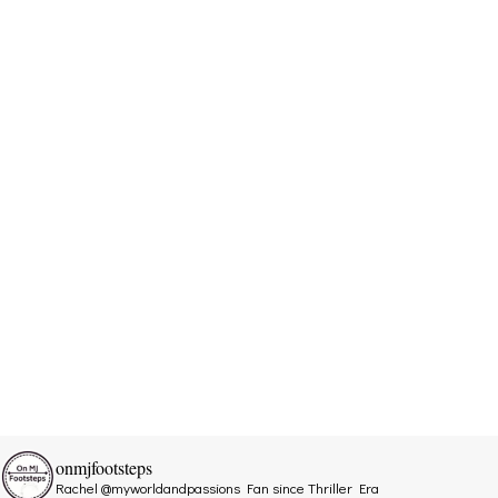
onmjfootsteps
Rachel @myworldandpassions
Fan since Thriller Era