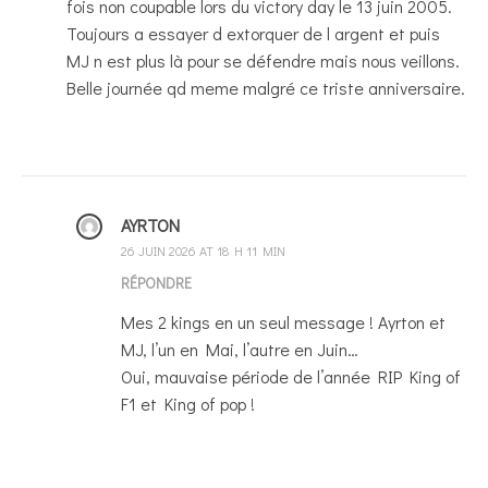
fois non coupable lors du victory day le 13 juin 2005.
Toujours a essayer d extorquer de l argent et puis
MJ n est plus là pour se défendre mais nous veillons.
Belle journée qd meme malgré ce triste anniversaire.
AYRTON
26 JUIN 2026 AT 18 H 11 MIN
RÉPONDRE
Mes 2 kings en un seul message ! Ayrton et
MJ, l’un en Mai, l’autre en Juin…
Oui, mauvaise période de l’année RIP King of
F1 et King of pop !