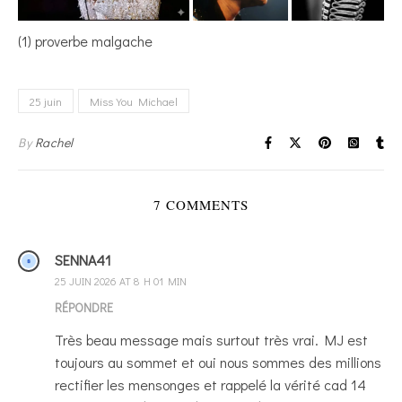
(1) proverbe malgache
25 juin
Miss You Michael
By
Rachel
7 COMMENTS
SENNA41
25 JUIN 2026 AT 8 H 01 MIN
RÉPONDRE
Très beau message mais surtout très vrai. MJ est
toujours au sommet et oui nous sommes des millions
rectifier les mensonges et rappelé la vérité cad 14