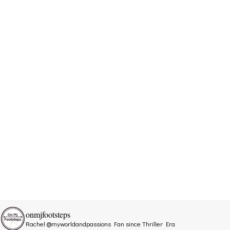
onmjfootsteps
Rachel @myworldandpassions
Fan since Thriller Era