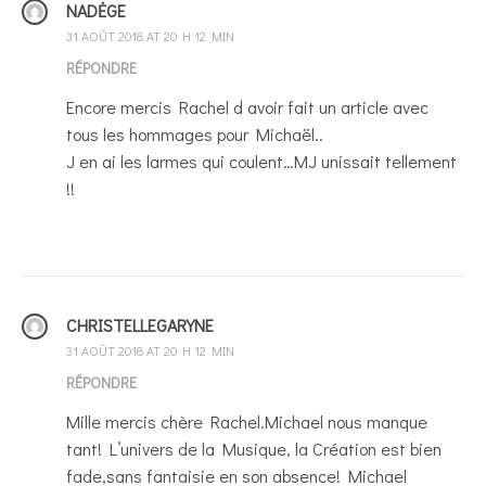
NADĖGE
31 AOÛT 2018 AT 20 H 12 MIN
RÉPONDRE
Encore mercis Rachel d avoir fait un article avec
tous les hommages pour Michaël..
J en ai les larmes qui coulent…MJ unissait tellement
!!
CHRISTELLEGARYNE
31 AOÛT 2018 AT 20 H 12 MIN
RÉPONDRE
Mille mercis chère Rachel.Michael nous manque
tant! L’univers de la Musique, la Création est bien
fade,sans fantaisie en son absence! Michael