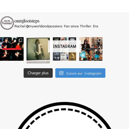
onmjfootsteps
Rachel @myworldandpassions
Fan since Thriller Era
INSTAGRAM
Suivre sur Instagram
Charger plus