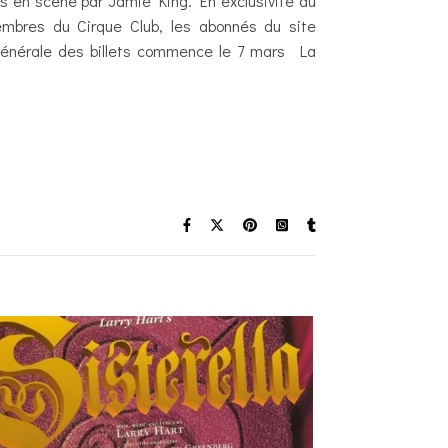
s en scène par Jamie King. En exclusivité au
mbres du Cirque Club, les abonnés du site
énérale des billets commence le 7 mars La