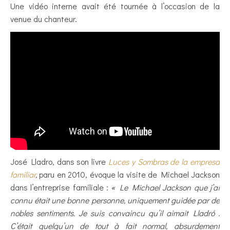
Une vidéo interne avait été tournée à l’occasion de la
venue du chanteur.
José Lladro, dans son livre
Luces y Sombras de la empresa
familiar
,
paru en 2010, évoque la visite de Michael Jackson
dans l’entreprise familiale :
« Le Michael Jackson que j’ai
connu était une bonne personne, uniquement guidée par de
nobles sentiments. Je suis convaincu qu’il aimait Lladró .
C’était quelqu’un de tout à fait normal, absurdement