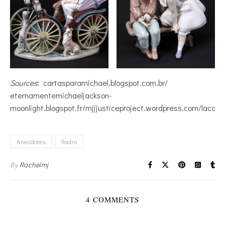
Sources
: cartasparamichael.blogspot.com.br/
eternamentemichaeljackson-
moonlight.blogspot.fr/mjjjusticeproject.wordpress.com/lacor
Anecdotes
lladro
By
Rachelmj
4 COMMENTS