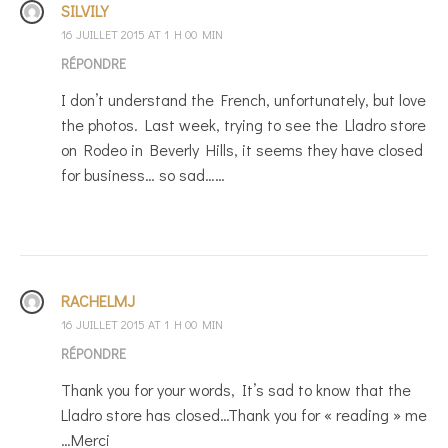
SILVILY
16 JUILLET 2015 AT 1 H 00 MIN
RÉPONDRE
I don’t understand the French, unfortunately, but love
the photos. Last week, trying to see the Lladro store
on Rodeo in Beverly Hills, it seems they have closed
for business… so sad……
RACHELMJ
16 JUILLET 2015 AT 1 H 00 MIN
RÉPONDRE
Thank you for your words, It’s sad to know that the
Lladro store has closed…Thank you for « reading » me
…Merci