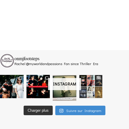
onmjfootsteps
Rachel @myworldandpassions
Fan since Thriller Era
INSTAGRAM
Suivre sur Instagram
Charger plus