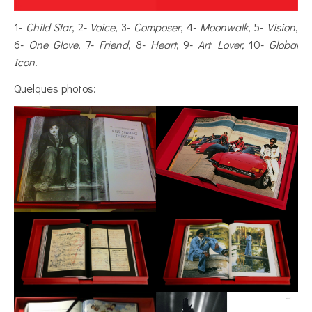
1-
Child Star
, 2-
Voice
, 3-
Composer
, 4-
Moonwalk
, 5-
Vision
,
6-
One Glove
, 7-
Friend
, 8-
Heart
, 9-
Art Lover,
10-
Global
Icon
.
Quelques photos: