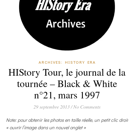
ARCHIVES: HISTORY ERA
HIStory Tour, le journal de la
tournée – Black & White
n°21, mars 1997
29 septembre 2013
/
No Comments
Note: pour obtenir les photos en taille réelle, un petit clic droit
« ouvrir l’image dans un nouvel onglet »