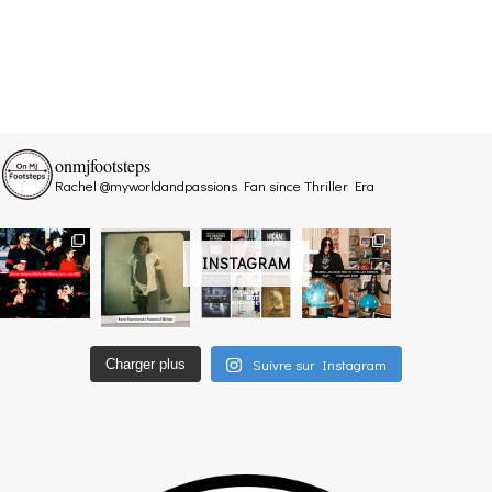
onmjfootsteps
Rachel @myworldandpassions
Fan since Thriller Era
INSTAGRAM
Suivre sur Instagram
Charger plus