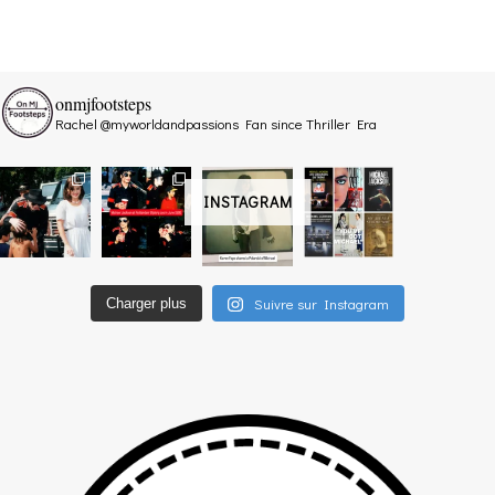
onmjfootsteps
Rachel @myworldandpassions
Fan since Thriller Era
INSTAGRAM
Suivre sur Instagram
Charger plus