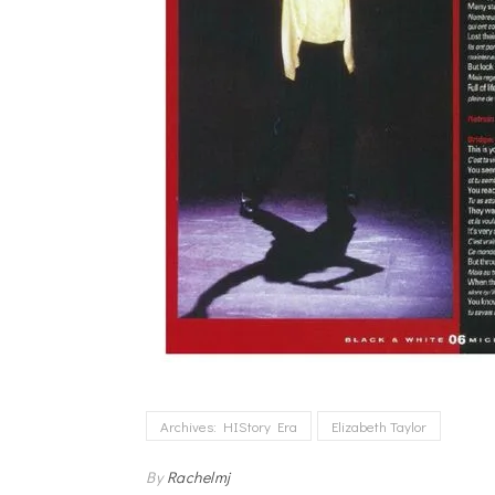
Archives: HIStory Era
Elizabeth Taylor
By
Rachelmj