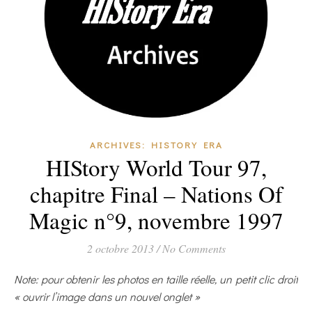
ARCHIVES: HISTORY ERA
HIStory World Tour 97,
chapitre Final – Nations Of
Magic n°9, novembre 1997
2 octobre 2013
/
No Comments
Note: pour obtenir les photos en taille réelle, un petit clic droit
« ouvrir l’image dans un nouvel onglet »