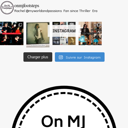
onmjfootsteps
Rachel @myworldandpassions
Fan since Thriller Era
INSTAGRAM
Suivre sur Instagram
Charger plus