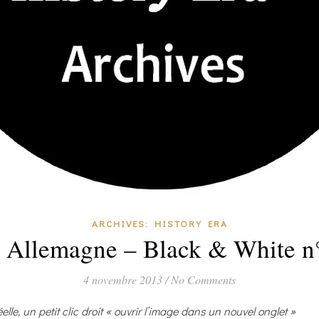
ARCHIVES: HISTORY ERA
n Allemagne – Black & White n
4 novembre 2013
/
No Comments
éelle, un petit clic droit « ouvrir l’image dans un nouvel onglet »