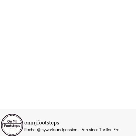
onmjfootsteps
Rachel @myworldandpassions
Fan since Thriller Era