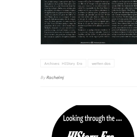
Archives: HIStory Era
wetten das
By
Rachelmj