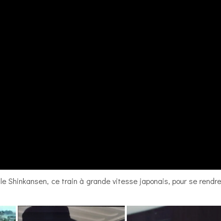
le Shinkansen, ce train à grande vitesse japonais, pour se rend