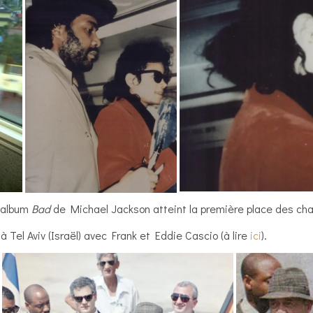
’album
Bad
de Michael Jackson atteint la première place des cha
 Tel Aviv (Israël) avec Frank et Eddie Cascio (à lire
ici
).