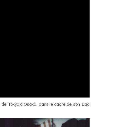
re de Tokyo à Osaka, dans le cadre de son Bad