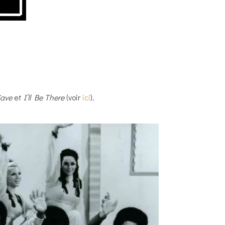
Save
et
I’ll Be There
(voir
ici
).