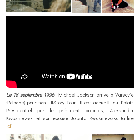
Le 18 septembre 1996
: Michael Jackson arrive à Varsovie
(Pologne) pour son HIStory Tour. Il est accueilli au Palais
Présidentiel par le président polonais, Aleksander
Kwasniewski et son épouse Jolanta Kwaśniewska (à lire
ici
).