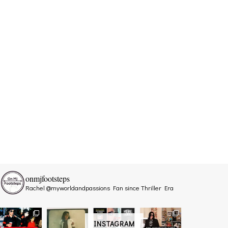
onmjfootsteps
Rachel @myworldandpassions
Fan since Thriller Era
INSTAGRAM