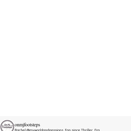
onmjfootsteps
Rachel @myworldandpassions
Fan since Thriller Era