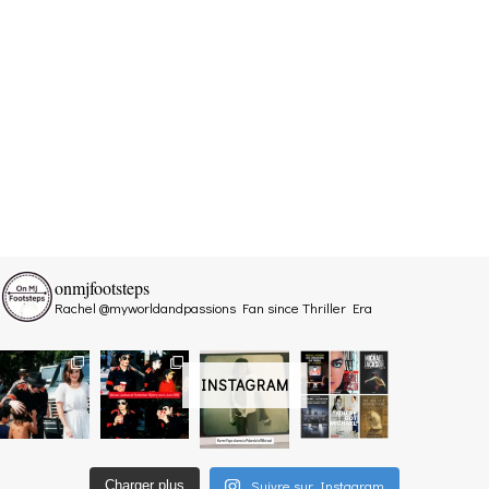
onmjfootsteps
Rachel @myworldandpassions
Fan since Thriller Era
INSTAGRAM
Suivre sur Instagram
Charger plus