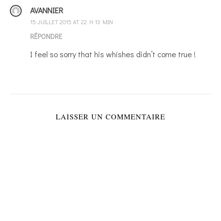
AVANNIER
15 JUILLET 2015 AT 22 H 13 MIN
RÉPONDRE
I feel so sorry that his whishes didn’t come true !
LAISSER UN COMMENTAIRE