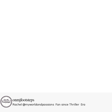
onmjfootsteps
Rachel @myworldandpassions
Fan since Thriller Era