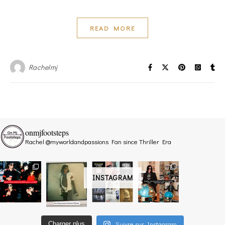
READ MORE
Rachelmj
onmjfootsteps
Rachel @myworldandpassions
Fan since Thriller Era
INSTAGRAM
Suivre sur Instagram
Charger plus