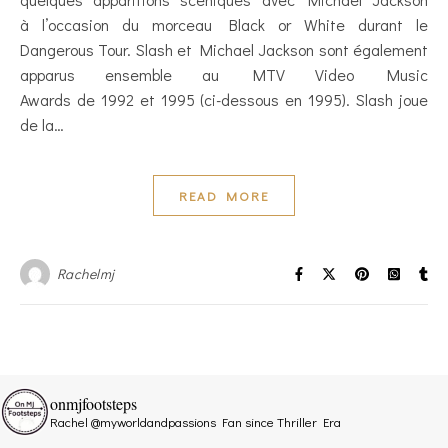
à l’occasion du morceau Black or White durant le
Dangerous Tour. Slash et Michael Jackson sont également
apparus ensemble au MTV Video Music
Awards de 1992 et 1995 (ci-dessous en 1995). Slash joue
de la…
READ MORE
Rachelmj
onmjfootsteps
Rachel @myworldandpassions
Fan since Thriller Era