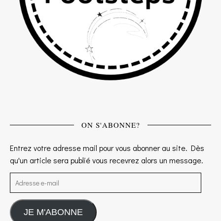
ON S'ABONNE?
Entrez votre adresse mail pour vous abonner au site. Dès
qu'un article sera publié vous recevrez alors un message.
Adresse e-mail
JE M'ABONNE