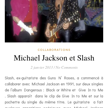
COLLABORATIONS
Michael Jackson et Slash
2 janvier 2013
/
No Comments
Slash, ex-guitariste des Guns N’ Roses, a commencé à
collaborer avec Michael Jackson en 1991, sur deux singles
de l’album Dangerous : Black or White et Give In to Me
. Slash apparaît dans le clip de Give In to Me et sur la
pochette du single du même titre. Le guitariste a fait
quelques apparitions scéniques avec Michael Jackson