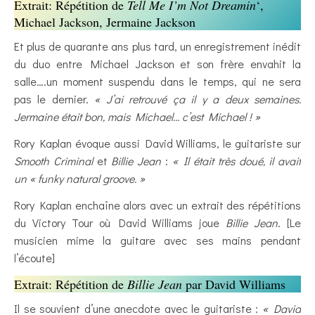
Extrait: Répétition de
Tell Me I’m Not Dreamin
‘,
Michael Jackson, Jermaine Jackson
Et plus de quarante ans plus tard, un enregistrement inédit
du duo entre Michael Jackson et son frère envahit la
salle….un moment suspendu dans le temps, qui ne sera
pas le dernier.
« J’ai retrouvé ça il y a deux semaines.
Jermaine était bon, mais Michael… c’est Michael ! »
Rory Kaplan évoque aussi David Williams, le guitariste sur
Smooth Criminal
et
Billie Jean
:
« Il était très doué, il avait
un « funky natural groove. »
Rory Kaplan enchaîne alors avec un extrait des répétitions
du Victory Tour où David Williams joue
Billie Jean
. [Le
musicien mime la guitare avec ses mains pendant
l’écoute]
Extrait: Répétition de
Billie Jean
par David Williams
Il se souvient d’une anecdote avec le guitariste :
« David