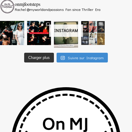
onmjfootsteps
Rachel @myworldandpassions
Fan since Thriller Era
INSTAGRAM
Suivre sur Instagram
Charger plus