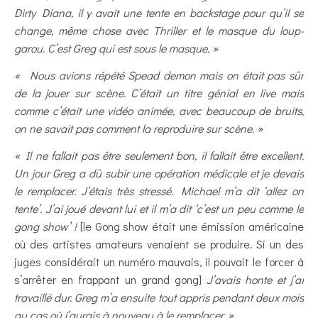
Dirty Diana, il y avait une tente en backstage pour qu’il se
change, même chose avec Thriller et le masque du loup-
garou. C’est Greg qui est sous le masque. »
« Nous avions répété Spead demon mais on était pas sûr
de la jouer sur scène. C’était un titre génial en live mais
comme c’était une vidéo animée, avec beaucoup de bruits,
on ne savait pas comment la reproduire sur scène. »
« Il ne fallait pas être seulement bon, il fallait être excellent.
Un jour Greg a dû subir une opération médicale et je devais
le remplacer. J’étais très stressé. Michael m’a dit ‘allez on
tente’. J’ai joué devant lui et il m’a dit ‘c’est un peu comme le
gong show’ !
[le Gong show était une émission américaine
où des artistes amateurs venaient se produire. Si un des
juges considérait un numéro mauvais, il pouvait le forcer à
s’arrêter en frappant un grand gong]
J’avais honte et j’ai
travaillé dur. Greg m’a ensuite tout appris pendant deux mois
au cas où j’aurais à nouveau à le remplacer. »