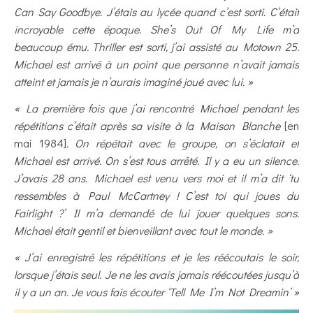
Can Say Goodbye. J’étais au lycée quand c’est sorti. C’était
incroyable cette époque. She’s Out Of My Life m’a
beaucoup ému. Thriller est sorti, j’ai assisté au Motown 25.
Michael est arrivé à un point que personne n’avait jamais
atteint et jamais je n’aurais imaginé joué avec lui. »
« La première fois que j’ai rencontré Michael pendant les
répétitions c’était après sa visite à la Maison Blanche
[en
mai 1984]
. On répétait avec le groupe, on s’éclatait et
Michael est arrivé. On s’est tous arrêté. Il y a eu un silence.
J’avais 28 ans. Michael est venu vers moi et il m’a dit ‘tu
ressembles à Paul McCartney ! C’est toi qui joues du
Fairlight ?’ Il m’a demandé de lui jouer quelques sons.
Michael était gentil et bienveillant avec tout le monde. »
« J’ai enregistré les répétitions et je les réécoutais le soir,
lorsque j’étais seul. Je ne les avais jamais réécoutées jusqu’à
il y a un an. Je vous fais écouter ‘Tell Me I’m Not Dreamin’ »