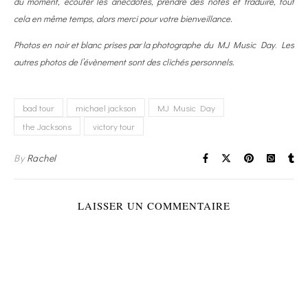
du moment, écouter les anecdotes, prendre des notes et traduire, tout
cela en même temps, alors merci pour votre bienveillance.
Photos en noir et blanc prises par la photographe du MJ Music Day
.
Les
autres photos de l’évènement sont des clichés personnels.
bad tour
michael jackson
MJ Music Day
the Jacksons
victory tour
By
Rachel
LAISSER UN COMMENTAIRE