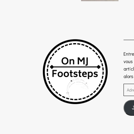
Entre
vous
artic
alor
Adre