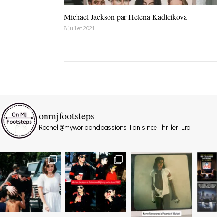
Michael Jackson par Helena Kadlcikova
8 juillet 2021
onmjfootsteps
Rachel @myworldandpassions
Fan since Thriller Era