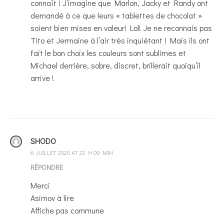
connaît ! J’imagine que Marlon, Jacky et Randy ont
demandé à ce que leurs « tablettes de chocolat »
soient bien mises en valeur! Lol! Je ne reconnais pas
Tito et Jermaine à l’air très inquiétant ! Mais ils ont
fait le bon choix les couleurs sont sublimes et
Michael derrière, sobre, discret, brillerait quoiqu’il
arrive !
SHODO
6 JUILLET 2020 AT 22 H 09 MIN
RÉPONDRE
Merci
Asimov à lire
Affiche pas commune