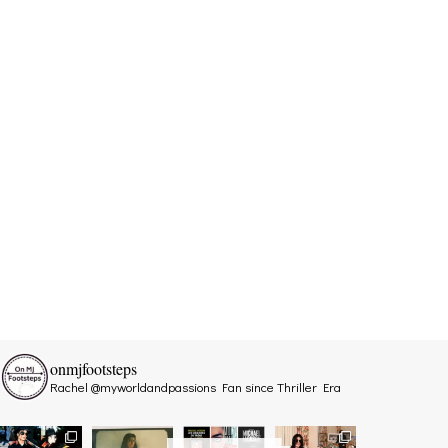
onmjfootsteps
Rachel @myworldandpassions
Fan since Thriller Era