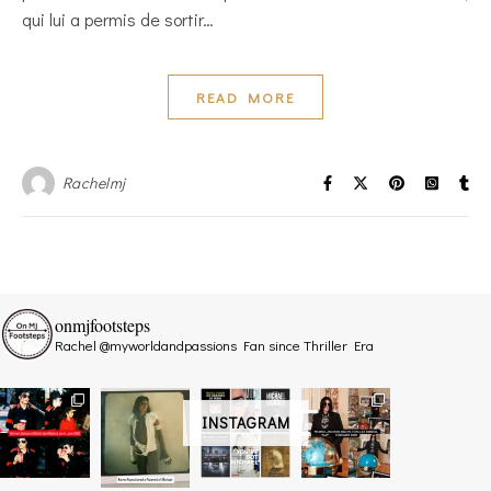
qui lui a permis de sortir…
READ MORE
Rachelmj
onmjfootsteps
Rachel @myworldandpassions
Fan since Thriller Era
INSTAGRAM